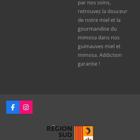
par nos soins,
retrouvez la douceur
de notre miel et la
gourmandise du
mimosa dans nos
guimauves miel et
mimosa. Addiction
garantie !
F
I
a
n
c
s
e
t
b
a
o
g