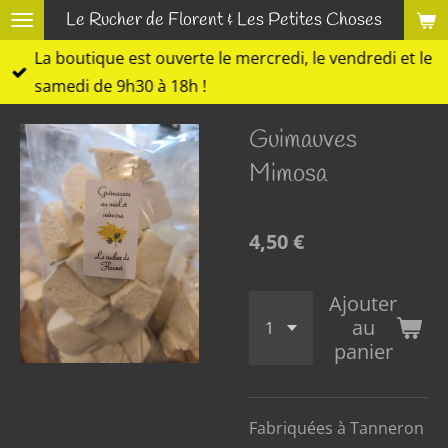
Le Rucher de Florent & Les Petites Choses
Passer
au
La boutique est ouverte le mercredi, le vendredi et le
contenu
samedi de 9h30 à 18h !
principal
Guimauves
Mimosa
4,50 €
Ajouter
au
panier
Fabriquées à Tanneron