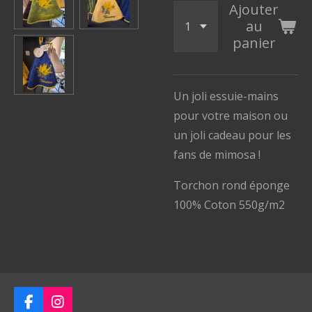
Ajouter
au
panier
Un joli essuie-mains
pour votre maison ou
un joli cadeau pour les
fans de mimosa !
Torchon rond éponge
100% Coton 550g/m2
F
I