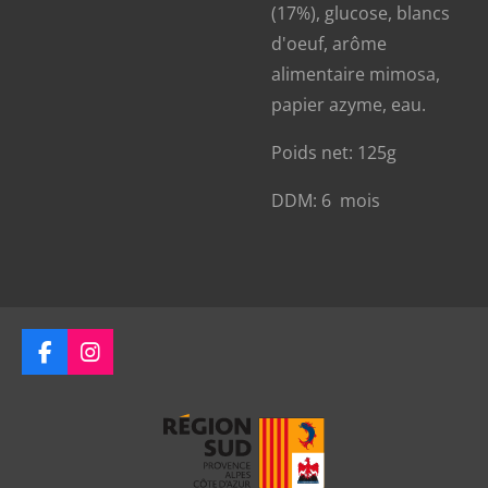
(17%), glucose, blancs
d'oeuf, arôme
alimentaire mimosa,
papier azyme, eau.
Poids net: 125g
DDM: 6 mois
F
I
a
n
c
s
e
t
b
a
o
g
o
r