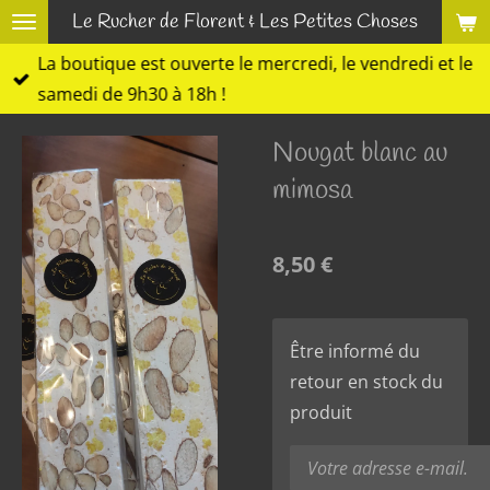
Le Rucher de Florent & Les Petites Choses
Passer
au
La boutique est ouverte le mercredi, le vendredi et le
contenu
samedi de 9h30 à 18h !
principal
Nougat blanc au
mimosa
8,50 €
Être informé du
retour en stock du
produit