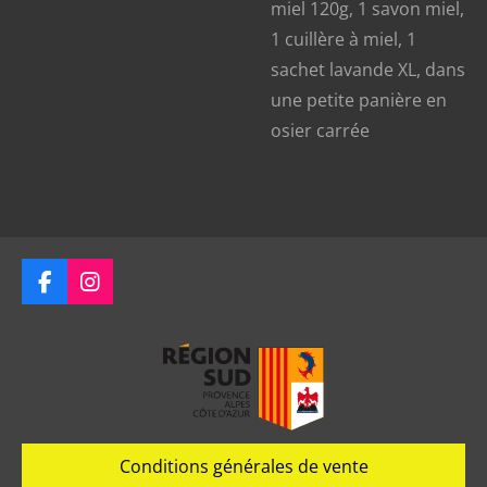
miel 120g, 1 savon miel,
1 cuillère à miel, 1
sachet lavande XL, dans
une petite panière en
osier carrée
F
I
a
n
c
s
e
t
b
a
o
g
o
r
k
a
m
Conditions générales de vente