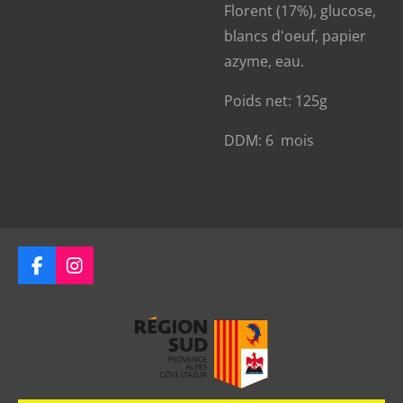
Florent (17%), glucose,
blancs d'oeuf, papier
azyme, eau.
Poids net: 125g
DDM: 6 mois
F
I
a
n
c
s
e
t
b
a
o
g
o
r
k
a