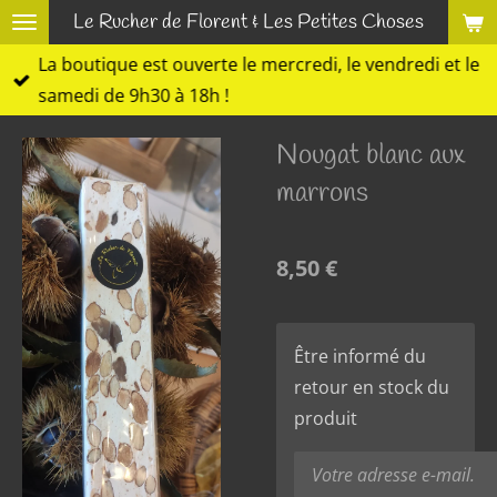
Le Rucher de Florent & Les Petites Choses
Passer
au
La boutique est ouverte le mercredi, le vendredi et le
contenu
samedi de 9h30 à 18h !
principal
Nougat blanc aux
marrons
8,50 €
Être informé du
retour en stock du
produit