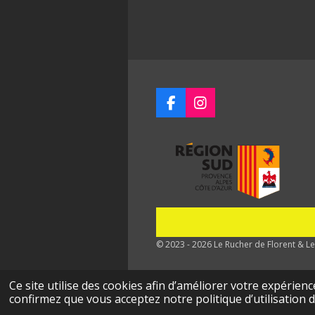
F
I
a
n
c
s
e
t
b
a
o
g
o
r
k
a
m
© 2023 - 2026 Le Rucher de Florent & Le
Ce site utilise des cookies afin d’améliorer votre expérien
confirmez que vous acceptez notre politique d’utilisation d