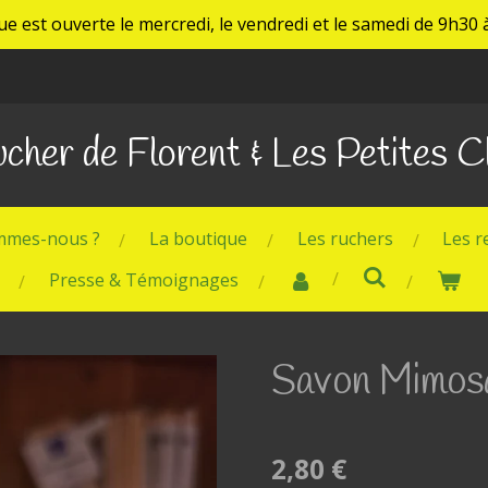
e est ouverte le mercredi, le vendredi et le samedi de 9h30 à
cher de Florent & Les Petites 
mmes-nous ?
La boutique
Les ruchers
Les r
Presse & Témoignages
Savon Mimos
2,80 €