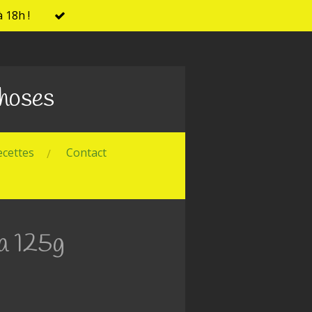
 18h !
Choses
ecettes
Contact
a 125g