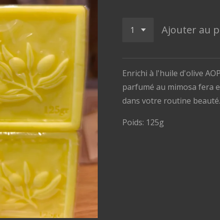
Ajouter au p
Enrichi à l'huile d'olive A
parfumé au mimosa fera en
dans votre routine beauté
Poids: 125g