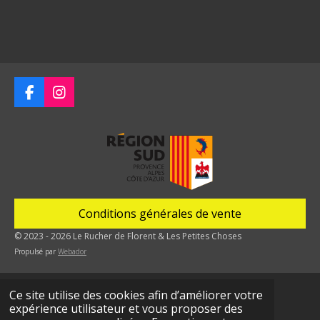
F
I
a
n
c
s
e
t
b
a
o
g
o
r
k
a
m
Conditions générales de vente
© 2023 - 2026 Le Rucher de Florent & Les Petites Choses
Propulsé par
Webador
Ce site utilise des cookies afin d’améliorer votre
expérience utilisateur et vous proposer des