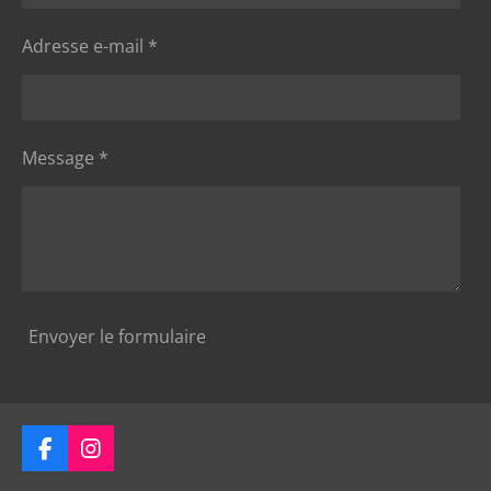
Adresse e-mail *
Message *
Envoyer le formulaire
F
I
a
n